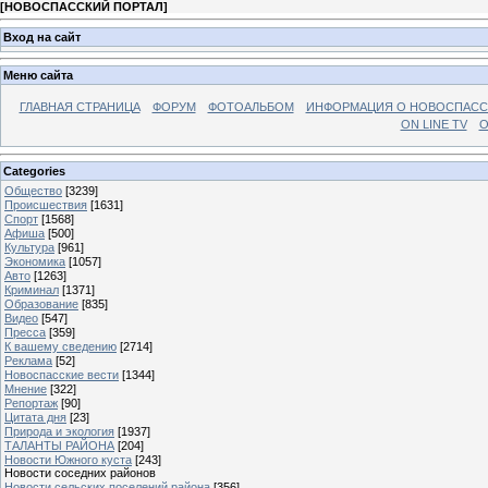
[
НОВОСПАССКИЙ ПОРТАЛ
]
Вход на сайт
Меню сайта
ГЛАВНАЯ СТРАНИЦА
ФОРУМ
ФОТОАЛЬБОМ
ИНФОРМАЦИЯ О НОВОСПАС
ON LINE TV
О
Categories
Общество
[3239]
Происшествия
[1631]
Спорт
[1568]
Афиша
[500]
Культура
[961]
Экономика
[1057]
Авто
[1263]
Криминал
[1371]
Образование
[835]
Видео
[547]
Пресса
[359]
К вашему сведению
[2714]
Реклама
[52]
Новоспасские вести
[1344]
Мнение
[322]
Репортаж
[90]
Цитата дня
[23]
Природа и экология
[1937]
ТАЛАНТЫ РАЙОНА
[204]
Новости Южного куста
[243]
Новости соседних районов
Новости сельских поселений района
[356]