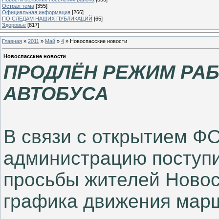
Острая тема
[355]
Официальная информация
[266]
ПО СЛЕДАМ НАШИХ ПУБЛИКАЦИЙ
[65]
Здоровье
[817]
Главная
»
2011
»
Май
»
4
» Новоспасские новости
Новоспасские новости
ПРОДЛЁН РЕЖИМ РА
АВТОБУСА
В связи с открытием ФО
администрацию поступ
просьбы жителей Новос
графика движения марш