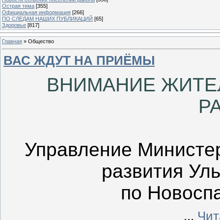
Острая тема
[355]
Официальная информация
[266]
ПО СЛЕДАМ НАШИХ ПУБЛИКАЦИЙ
[65]
Здоровье
[817]
Главная
»
Общество
ВАС ЖДУТ НА ПРИЁМЫ
ВНИМАНИЕ ЖИТЕ
Р
Управление Министер
развития Ул
по Новосп
...
Чит