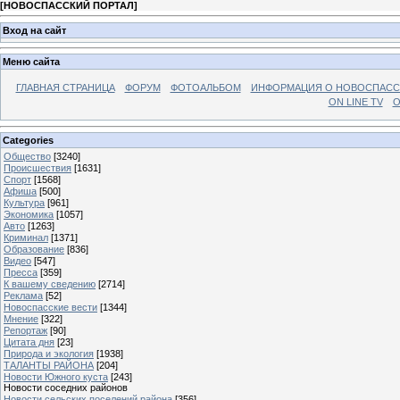
[
НОВОСПАССКИЙ ПОРТАЛ
]
Вход на сайт
Меню сайта
ГЛАВНАЯ СТРАНИЦА
ФОРУМ
ФОТОАЛЬБОМ
ИНФОРМАЦИЯ О НОВОСПАС
ON LINE TV
О
Categories
Общество
[3240]
Происшествия
[1631]
Спорт
[1568]
Афиша
[500]
Культура
[961]
Экономика
[1057]
Авто
[1263]
Криминал
[1371]
Образование
[836]
Видео
[547]
Пресса
[359]
К вашему сведению
[2714]
Реклама
[52]
Новоспасские вести
[1344]
Мнение
[322]
Репортаж
[90]
Цитата дня
[23]
Природа и экология
[1938]
ТАЛАНТЫ РАЙОНА
[204]
Новости Южного куста
[243]
Новости соседних районов
Новости сельских поселений района
[356]