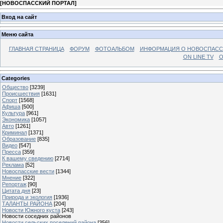
[
НОВОСПАССКИЙ ПОРТАЛ
]
Вход на сайт
Меню сайта
ГЛАВНАЯ СТРАНИЦА
ФОРУМ
ФОТОАЛЬБОМ
ИНФОРМАЦИЯ О НОВОСПАС
ON LINE TV
О
Categories
Общество
[3239]
Происшествия
[1631]
Спорт
[1568]
Афиша
[500]
Культура
[961]
Экономика
[1057]
Авто
[1261]
Криминал
[1371]
Образование
[835]
Видео
[547]
Пресса
[359]
К вашему сведению
[2714]
Реклама
[52]
Новоспасские вести
[1344]
Мнение
[322]
Репортаж
[90]
Цитата дня
[23]
Природа и экология
[1936]
ТАЛАНТЫ РАЙОНА
[204]
Новости Южного куста
[243]
Новости соседних районов
Новости сельских поселений района
[356]