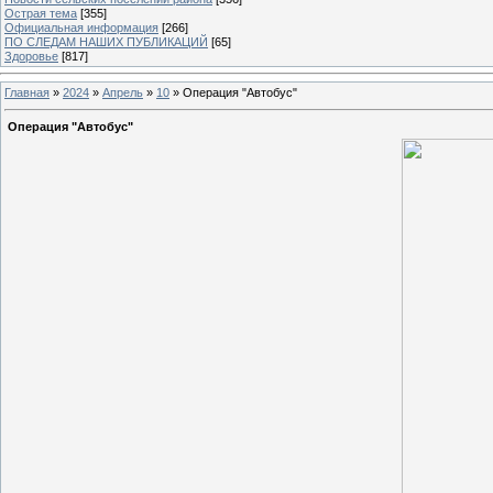
Острая тема
[355]
Официальная информация
[266]
ПО СЛЕДАМ НАШИХ ПУБЛИКАЦИЙ
[65]
Здоровье
[817]
Главная
»
2024
»
Апрель
»
10
» Операция "Автобус"
Операция "Автобус"