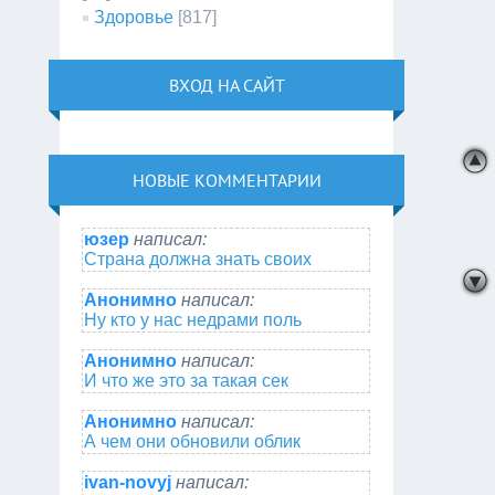
Здоровье
[817]
ВХОД НА САЙТ
НОВЫЕ КОММЕНТАРИИ
юзер
написал:
Страна должна знать своих
Анонимно
написал:
Ну кто у нас недрами поль
Анонимно
написал:
И что же это за такая сек
Анонимно
написал:
А чем они обновили облик
ivan-novyj
написал: