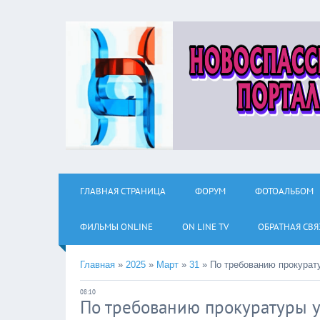
ГЛАВНАЯ СТРАНИЦА
ФОРУМ
ФОТОАЛЬБОМ
ФИЛЬМЫ ОNLINE
ON LINE TV
ОБРАТНАЯ СВЯ
Главная
»
2025
»
Март
»
31
»
По требованию прокурат
08:10
По требованию прокуратуры 