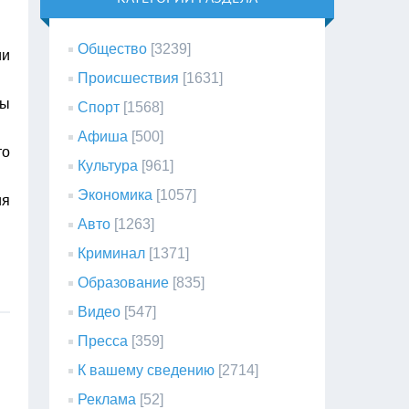
Общество
[3239]
ии
Происшествия
[1631]
ры
Спорт
[1568]
Афиша
[500]
то
Культура
[961]
Экономика
[1057]
ия
Авто
[1263]
Криминал
[1371]
Образование
[835]
Видео
[547]
Пресса
[359]
К вашему сведению
[2714]
Реклама
[52]