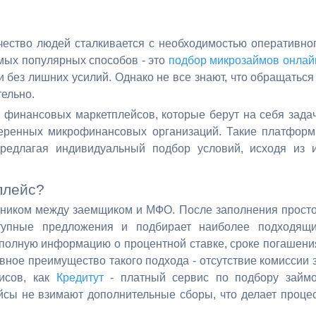
ество людей сталкивается с необходимостью оперативно
мых популярных способов - это
подбор микрозаймов онлай
и без лишних усилий. Однако не все знают, что обращаться
ельно.
 финансовых маркетплейсов, которые берут на себя зада
еренных микрофинансовых организаций. Такие платфор
редлагая индивидуальный подбор условий, исходя из 
плейс?
дником между заемщиком и МФО. После заполнения прост
тупные предложения и подбирает наиболее подходящ
 полную информацию о процентной ставке, сроке погашени
вное преимущество такого подхода - отсутствие комиссии 
висов, как
Кредитут
- платный сервис по подбору займ
йсы не взимают дополнительные сборы, что делает проце