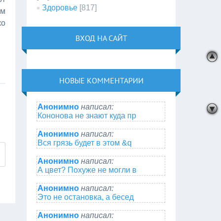
Здоровье
[817]
ем
ко
ВХОД НА САЙТ
НОВЫЕ КОММЕНТАРИИ
Анонимно
написал:
Кононова не знают куда пр
Анонимно
написал:
Вся грязь будет в этом &q
Анонимно
написал:
А цвет? Похуже не могли в
Анонимно
написал:
Это не остановка, а бесед
Анонимно
написал: