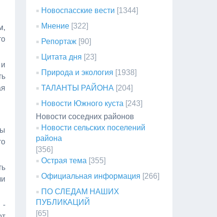
Новоспасские вести
[1344]
Мнение
[322]
м,
то
Репортаж
[90]
Цитата дня
[23]
 и
Природа и экология
[1938]
ть
ая
ТАЛАНТЫ РАЙОНА
[204]
Новости Южного куста
[243]
Новости соседних районов
Новости сельских поселений
ны
района
то
[356]
Острая тема
[355]
ть
Официальная информация
[266]
ли
ПО СЛЕДАМ НАШИХ
ПУБЛИКАЦИЙ
 -
[65]
ют