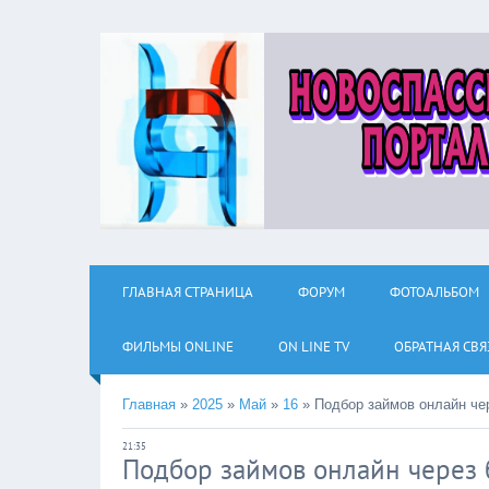
ГЛАВНАЯ СТРАНИЦА
ФОРУМ
ФОТОАЛЬБОМ
ФИЛЬМЫ ОNLINE
ON LINE TV
ОБРАТНАЯ СВЯ
Главная
»
2025
»
Май
»
16
»
Подбор займов онлайн че
21:35
Подбор займов онлайн через 