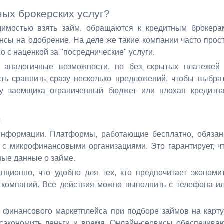
ных брокерских услуг?
димостью взять займ, обращаются к кредитным брокера
ансы на одобрение. На деле же такие компании часто прос
 с наценкой за "посреднические" услуги.
 аналогичные возможности, но без скрытых платежей
сть сравнить сразу несколько предложений, чтобы выбра
 у заемщика ограниченный бюджет или плохая кредитн
й
информации. Платформы, работающие бесплатно, обяза
 с микрофинансовыми организациями. Это гарантирует, ч
ные данные о займе.
нционно, что удобно для тех, кто предпочитает экономи
 компаний. Все действия можно выполнить с телефона и
 финансового маркетплейса при подборе займов на карту
 сэкономить деньги и время. Онлайн-сервисы обеспечива