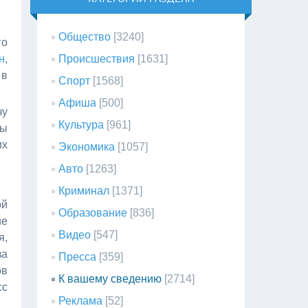
Общество
[3240]
го
н
,
Происшествия
[1631]
 в
Спорт
[1568]
Афиша
[500]
чу
Культура
[961]
мы
их
Экономика
[1057]
Авто
[1263]
Криминал
[1371]
ой
Образование
[836]
ие
Видео
[547]
я,
за
Пресса
[359]
ов
К вашему сведению
[2714]
сс
Реклама
[52]