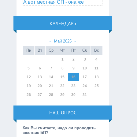
А вот местная СП - она же
КАЛЕНДАРЬ
«
Май 2025
»
Пн
Вт
Ср
Чт
Пт
Сб
Вс
1
2
3
4
5
6
7
8
9
10
11
12
13
14
15
16
17
18
19
20
21
22
23
24
25
26
27
28
29
30
31
НАШ ОПРОС
Как Вы считаете, надо ли проводить
шествие БП?