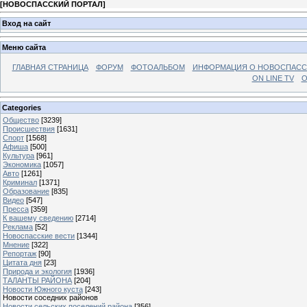
[
НОВОСПАССКИЙ ПОРТАЛ
]
Вход на сайт
Меню сайта
ГЛАВНАЯ СТРАНИЦА
ФОРУМ
ФОТОАЛЬБОМ
ИНФОРМАЦИЯ О НОВОСПАС
ON LINE TV
О
Categories
Общество
[3239]
Происшествия
[1631]
Спорт
[1568]
Афиша
[500]
Культура
[961]
Экономика
[1057]
Авто
[1261]
Криминал
[1371]
Образование
[835]
Видео
[547]
Пресса
[359]
К вашему сведению
[2714]
Реклама
[52]
Новоспасские вести
[1344]
Мнение
[322]
Репортаж
[90]
Цитата дня
[23]
Природа и экология
[1936]
ТАЛАНТЫ РАЙОНА
[204]
Новости Южного куста
[243]
Новости соседних районов
Новости сельских поселений района
[356]