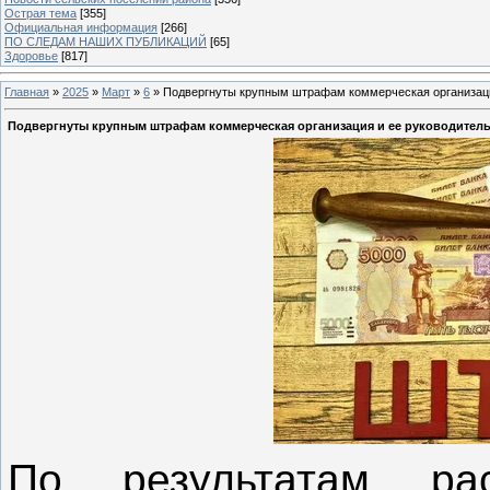
Острая тема
[355]
Официальная информация
[266]
ПО СЛЕДАМ НАШИХ ПУБЛИКАЦИЙ
[65]
Здоровье
[817]
Главная
»
2025
»
Март
»
6
» Подвергнуты крупным штрафам коммерческая организаци
Подвергнуты крупным штрафам коммерческая организация и ее руководител
По результатам рас