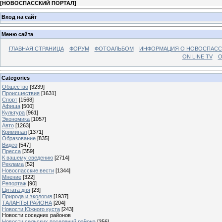
[
НОВОСПАССКИЙ ПОРТАЛ
]
Вход на сайт
Меню сайта
ГЛАВНАЯ СТРАНИЦА
ФОРУМ
ФОТОАЛЬБОМ
ИНФОРМАЦИЯ О НОВОСПАС
ON LINE TV
О
Categories
Общество
[3239]
Происшествия
[1631]
Спорт
[1568]
Афиша
[500]
Культура
[961]
Экономика
[1057]
Авто
[1263]
Криминал
[1371]
Образование
[835]
Видео
[547]
Пресса
[359]
К вашему сведению
[2714]
Реклама
[52]
Новоспасские вести
[1344]
Мнение
[322]
Репортаж
[90]
Цитата дня
[23]
Природа и экология
[1937]
ТАЛАНТЫ РАЙОНА
[204]
Новости Южного куста
[243]
Новости соседних районов
Новости сельских поселений района
[356]