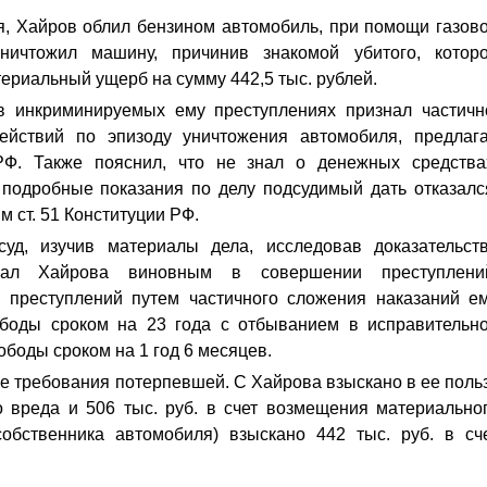
, Хайров облил бензином автомобиль, при помощи газов
ничтожил машину, причинив знакомой убитого, котор
ериальный ущерб на сумму 442,5 тыс. рублей.
 инкриминируемых ему преступлениях признал частичн
ействий по эпизоду уничтожения автомобиля, предлаг
Ф. Также пояснил, что не знал о денежных средства
подробные показания по делу подсудимый дать отказалс
 ст. 51 Конституции РФ.
уд, изучив материалы дела, исследовав доказательст
нал Хайрова виновным в совершении преступлени
 преступлений путем частичного сложения наказаний е
боды сроком на 23 года с отбыванием в исправительн
ободы сроком на 1 год 6 месяцев.
е требования потерпевшей. С Хайрова взыскано в ее поль
о вреда и 506 тыс. руб. в счет возмещения материально
обственника автомобиля) взыскано 442 тыс. руб. в сч