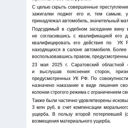
С целью скрыть совершенные преступления
зажигалки поджег его и, тем самым, у
принадлежал автомобиль, значительный мат
Подсудимый в судебном заседании вину в
не согласившись с квалификацией его д
квалифицировать его действия по УК Р
находящихся в салоне автомобиля. Более 
воспользовавшись правом, предусмотренным
23 мая 2025 г. Саратовский областной с
и выслушав пояснения сторон, приз
предусмотренных УК РФ. По совокупности
назначено наказание в виде лишения сво
колонии строгого режима с ограничением св
Также были частично удовлетворены исковы
3 млн руб. в счет компенсации моральног
ущерба. В пользу второй потерпевшей (с
возмещения материального ущерба.