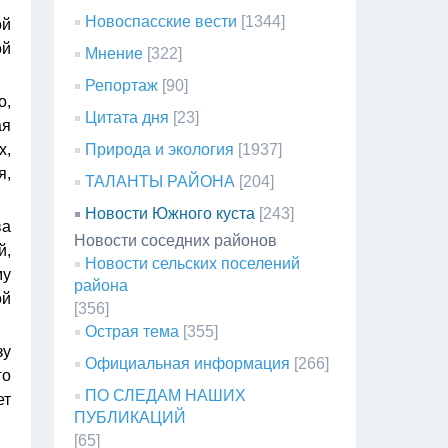
Новоспасские вести
[1344]
ой
ой
Мнение
[322]
Репортаж
[90]
о,
Цитата дня
[23]
ая
х,
Природа и экология
[1937]
я,
ТАЛАНТЫ РАЙОНА
[204]
Новости Южного куста
[243]
ва
Новости соседних районов
й,
Новости сельских поселений
му
района
ой
[356]
Острая тема
[355]
зу
Официальная информация
[266]
го
ПО СЛЕДАМ НАШИХ
ет
ПУБЛИКАЦИЙ
[65]