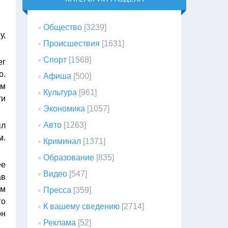
Общество
[3239]
у,
Происшествия
[1631]
Спорт
[1568]
ег
о.
Афиша
[500]
ым
Культура
[961]
ти
Экономика
[1057]
Авто
[1263]
ыл
м.
Криминал
[1371]
Образование
[835]
ее
Видео
[547]
ав
ом
Пресса
[359]
го
К вашему сведению
[2714]
он
Реклама
[52]