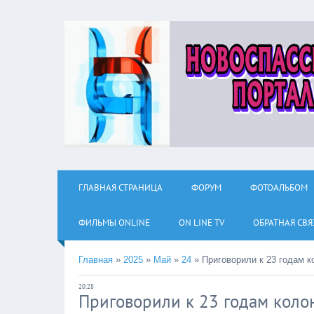
ГЛАВНАЯ СТРАНИЦА
ФОРУМ
ФОТОАЛЬБОМ
ФИЛЬМЫ ОNLINE
ON LINE TV
ОБРАТНАЯ СВЯ
Главная
»
2025
»
Май
»
24
»
Приговорили к 23 годам к
20:28
Приговорили к 23 годам колон