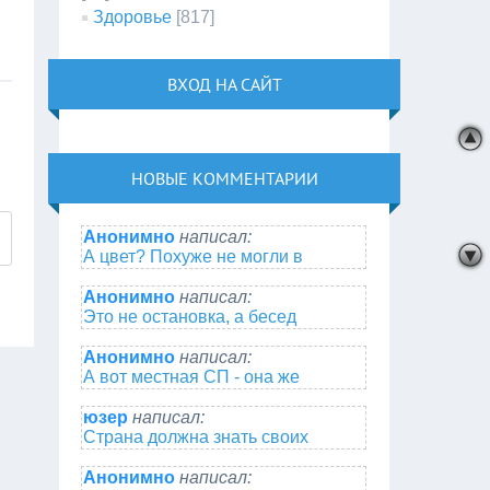
Здоровье
[817]
ВХОД НА САЙТ
НОВЫЕ КОММЕНТАРИИ
Анонимно
написал:
А цвет? Похуже не могли в
Анонимно
написал:
Это не остановка, а бесед
Анонимно
написал:
А вот местная СП - она же
юзер
написал:
Страна должна знать своих
Анонимно
написал: