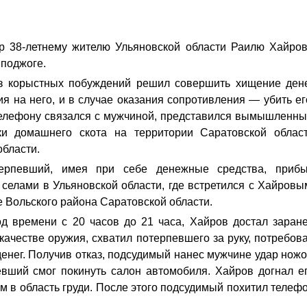
р 38-летнему жителю Ульяновской области Раилю Хайров
 поджоге.
з корыстных побуждений решил совершить хищение ден
я на него, и в случае оказания сопротивления — убить ег
 телефону связался с мужчиной, представился вымышленн
и домашнего скота на территории Саратовской облас
области.
терпевший, имея при себе денежные средства, приб
 селами в Ульяновской области, где встретился с Хайровы
е Вольского района Саратовской области.
д времени с 20 часов до 21 часа, Хайров достал заран
 качестве оружия, схватил потерпевшего за руку, потребов
денег. Получив отказ, подсудимый нанес мужчине удар нож
евший смог покинуть салон автомобиля. Хайров догнал е
м в область груди. После этого подсудимый похитил телеф