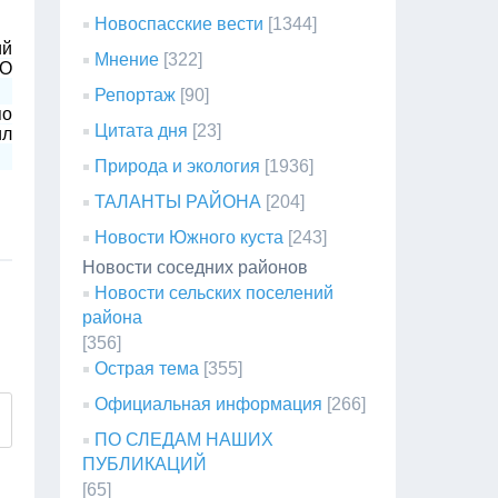
Новоспасские вести
[1344]
ий
Мнение
[322]
МО
Репортаж
[90]
по
Цитата дня
[23]
ил
Природа и экология
[1936]
ТАЛАНТЫ РАЙОНА
[204]
Новости Южного куста
[243]
Новости соседних районов
Новости сельских поселений
района
[356]
Острая тема
[355]
Официальная информация
[266]
ПО СЛЕДАМ НАШИХ
ПУБЛИКАЦИЙ
[65]