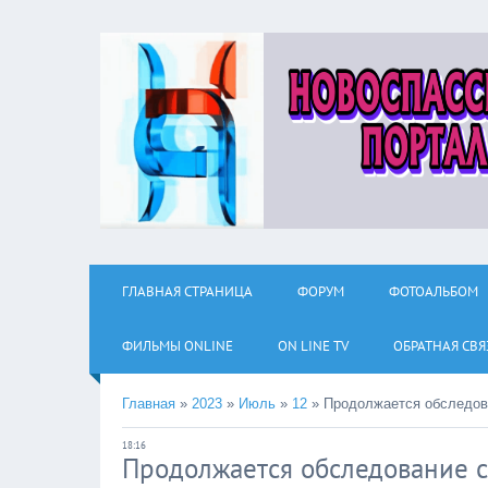
ГЛАВНАЯ СТРАНИЦА
ФОРУМ
ФОТОАЛЬБОМ
ФИЛЬМЫ ОNLINE
ON LINE TV
ОБРАТНАЯ СВЯ
Главная
»
2023
»
Июль
»
12
»
Продолжается обследов
18:16
Продолжается обследование 