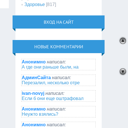
Здоровье
[817]
ВХОД НА САЙТ
НОВЫЕ КОММЕНТАРИИ
Анонимно
написал:
А где они раньше были, на
АдминСайта
написал:
Перезалил, несколько отре
ivan-novyj
написал:
Если б они еще оштрафовал
Анонимно
написал:
Неужто взялись?
Анонимно
написал: