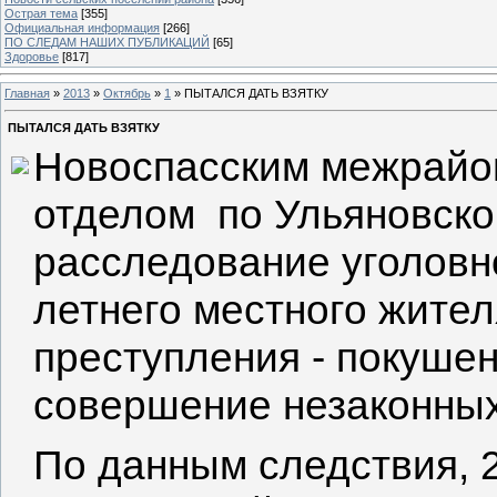
Острая тема
[355]
Официальная информация
[266]
ПО СЛЕДАМ НАШИХ ПУБЛИКАЦИЙ
[65]
Здоровье
[817]
Главная
»
2013
»
Октябрь
»
1
» ПЫТАЛСЯ ДАТЬ ВЗЯТКУ
ПЫТАЛСЯ ДАТЬ ВЗЯТКУ
Новоспасским межрайо
отделом по Ульяновско
расследование уголовн
летнего местного жите
преступления - покушен
совершение незаконных
По данным следствия, 2