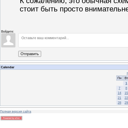
К сожалению, это обычная схе
стоит быть просто внимательне
Войдите:
Отправить
Calendar
Пн
Вт
1
7
8
14
15
21
22
28
29
Полная версия сайта