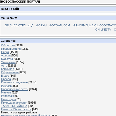
[
НОВОСПАССКИЙ ПОРТАЛ
]
Вход на сайт
Меню сайта
ГЛАВНАЯ СТРАНИЦА
ФОРУМ
ФОТОАЛЬБОМ
ИНФОРМАЦИЯ О НОВОСПАС
ON LINE TV
О
Categories
Общество
[3239]
Происшествия
[1631]
Спорт
[1568]
Афиша
[500]
Культура
[961]
Экономика
[1057]
Авто
[1261]
Криминал
[1371]
Образование
[835]
Видео
[547]
Пресса
[359]
К вашему сведению
[2714]
Реклама
[52]
Новоспасские вести
[1344]
Мнение
[322]
Репортаж
[90]
Цитата дня
[23]
Природа и экология
[1936]
ТАЛАНТЫ РАЙОНА
[204]
Новости Южного куста
[243]
Новости соседних районов
Новости сельских поселений района
[356]