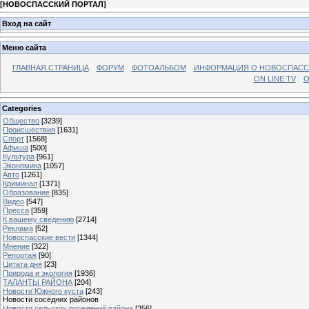
[
НОВОСПАССКИЙ ПОРТАЛ
]
Вход на сайт
Меню сайта
ГЛАВНАЯ СТРАНИЦА
ФОРУМ
ФОТОАЛЬБОМ
ИНФОРМАЦИЯ О НОВОСПАС
ON LINE TV
О
Categories
Общество
[3239]
Происшествия
[1631]
Спорт
[1568]
Афиша
[500]
Культура
[961]
Экономика
[1057]
Авто
[1261]
Криминал
[1371]
Образование
[835]
Видео
[547]
Пресса
[359]
К вашему сведению
[2714]
Реклама
[52]
Новоспасские вести
[1344]
Мнение
[322]
Репортаж
[90]
Цитата дня
[23]
Природа и экология
[1936]
ТАЛАНТЫ РАЙОНА
[204]
Новости Южного куста
[243]
Новости соседних районов
Новости сельских поселений района
[356]