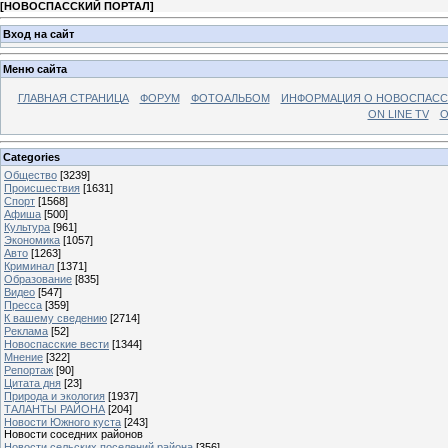
[
НОВОСПАССКИЙ ПОРТАЛ
]
Вход на сайт
Меню сайта
ГЛАВНАЯ СТРАНИЦА
ФОРУМ
ФОТОАЛЬБОМ
ИНФОРМАЦИЯ О НОВОСПАС
ON LINE TV
О
Categories
Общество
[3239]
Происшествия
[1631]
Спорт
[1568]
Афиша
[500]
Культура
[961]
Экономика
[1057]
Авто
[1263]
Криминал
[1371]
Образование
[835]
Видео
[547]
Пресса
[359]
К вашему сведению
[2714]
Реклама
[52]
Новоспасские вести
[1344]
Мнение
[322]
Репортаж
[90]
Цитата дня
[23]
Природа и экология
[1937]
ТАЛАНТЫ РАЙОНА
[204]
Новости Южного куста
[243]
Новости соседних районов
Новости сельских поселений района
[356]