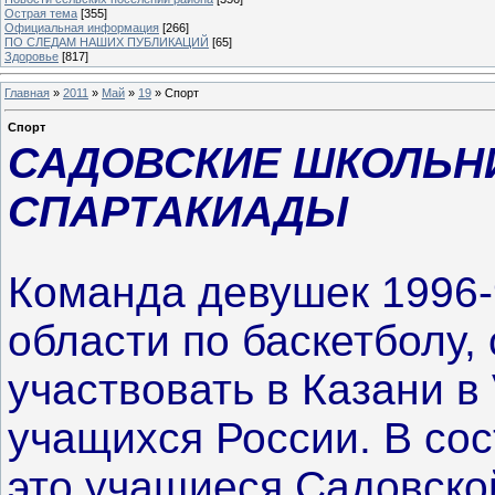
Острая тема
[355]
Официальная информация
[266]
ПО СЛЕДАМ НАШИХ ПУБЛИКАЦИЙ
[65]
Здоровье
[817]
Главная
»
2011
»
Май
»
19
» Спорт
Спорт
САДОВСКИЕ ШКОЛЬНИ
СПАРТАКИАДЫ
Команда девушек 1996-9
области по баскетболу, 
участвовать в Казани в
учащихся России. В сос
это учащиеся Садовско