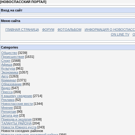
[
НОВОСПАССКИЙ ПОРТАЛ
]
Вход на сайт
Меню сайта
ГЛАВНАЯ СТРАНИЦА
ФОРУМ
ФОТОАЛЬБОМ
ИНФОРМАЦИЯ О НОВОСПАС
ON LINE TV
О
Categories
Общество
[3239]
Происшествия
[1631]
Спорт
[1568]
Афиша
[500]
Культура
[961]
Экономика
[1057]
Авто
[1263]
Криминал
[1371]
Образование
[835]
Видео
[547]
Пресса
[359]
К вашему сведению
[2714]
Реклама
[52]
Новоспасские вести
[1344]
Мнение
[322]
Репортаж
[90]
Цитата дня
[23]
Природа и экология
[1938]
ТАЛАНТЫ РАЙОНА
[204]
Новости Южного куста
[243]
Новости соседних районов
Новости сельских поселений района
[356]