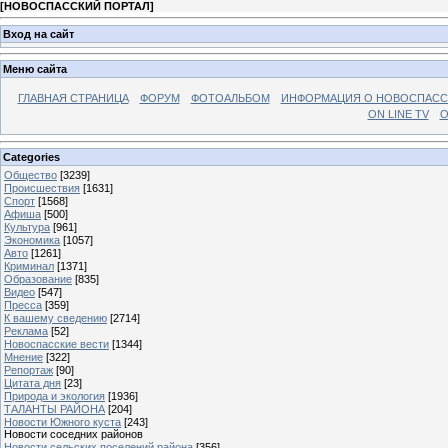
[
НОВОСПАССКИЙ ПОРТАЛ
]
Вход на сайт
Меню сайта
ГЛАВНАЯ СТРАНИЦА
ФОРУМ
ФОТОАЛЬБОМ
ИНФОРМАЦИЯ О НОВОСПАС
ON LINE TV
О
Categories
Общество
[3239]
Происшествия
[1631]
Спорт
[1568]
Афиша
[500]
Культура
[961]
Экономика
[1057]
Авто
[1261]
Криминал
[1371]
Образование
[835]
Видео
[547]
Пресса
[359]
К вашему сведению
[2714]
Реклама
[52]
Новоспасские вести
[1344]
Мнение
[322]
Репортаж
[90]
Цитата дня
[23]
Природа и экология
[1936]
ТАЛАНТЫ РАЙОНА
[204]
Новости Южного куста
[243]
Новости соседних районов
Новости сельских поселений района
[356]