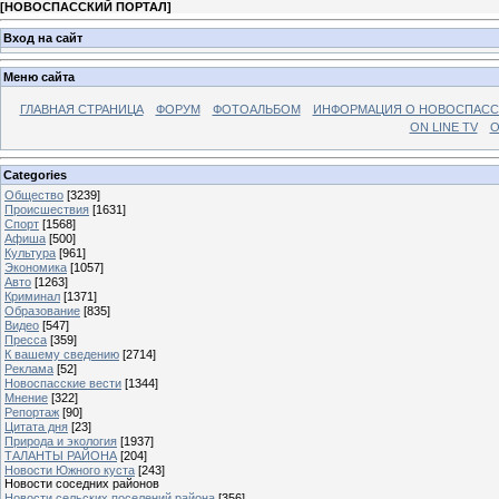
[
НОВОСПАССКИЙ ПОРТАЛ
]
Вход на сайт
Меню сайта
ГЛАВНАЯ СТРАНИЦА
ФОРУМ
ФОТОАЛЬБОМ
ИНФОРМАЦИЯ О НОВОСПАС
ON LINE TV
О
Categories
Общество
[3239]
Происшествия
[1631]
Спорт
[1568]
Афиша
[500]
Культура
[961]
Экономика
[1057]
Авто
[1263]
Криминал
[1371]
Образование
[835]
Видео
[547]
Пресса
[359]
К вашему сведению
[2714]
Реклама
[52]
Новоспасские вести
[1344]
Мнение
[322]
Репортаж
[90]
Цитата дня
[23]
Природа и экология
[1937]
ТАЛАНТЫ РАЙОНА
[204]
Новости Южного куста
[243]
Новости соседних районов
Новости сельских поселений района
[356]