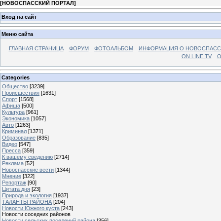
[
НОВОСПАССКИЙ ПОРТАЛ
]
Вход на сайт
Меню сайта
ГЛАВНАЯ СТРАНИЦА
ФОРУМ
ФОТОАЛЬБОМ
ИНФОРМАЦИЯ О НОВОСПАС
ON LINE TV
О
Categories
Общество
[3239]
Происшествия
[1631]
Спорт
[1568]
Афиша
[500]
Культура
[961]
Экономика
[1057]
Авто
[1263]
Криминал
[1371]
Образование
[835]
Видео
[547]
Пресса
[359]
К вашему сведению
[2714]
Реклама
[52]
Новоспасские вести
[1344]
Мнение
[322]
Репортаж
[90]
Цитата дня
[23]
Природа и экология
[1937]
ТАЛАНТЫ РАЙОНА
[204]
Новости Южного куста
[243]
Новости соседних районов
Новости сельских поселений района
[356]