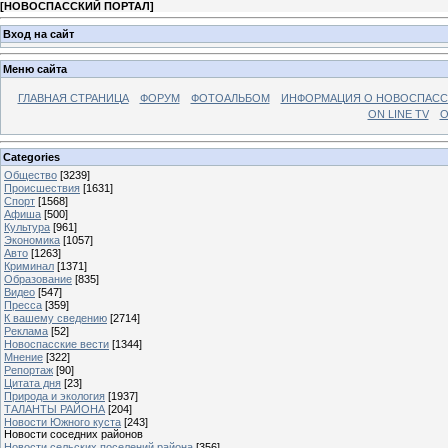
[
НОВОСПАССКИЙ ПОРТАЛ
]
Вход на сайт
Меню сайта
ГЛАВНАЯ СТРАНИЦА
ФОРУМ
ФОТОАЛЬБОМ
ИНФОРМАЦИЯ О НОВОСПАС
ON LINE TV
О
Categories
Общество
[3239]
Происшествия
[1631]
Спорт
[1568]
Афиша
[500]
Культура
[961]
Экономика
[1057]
Авто
[1263]
Криминал
[1371]
Образование
[835]
Видео
[547]
Пресса
[359]
К вашему сведению
[2714]
Реклама
[52]
Новоспасские вести
[1344]
Мнение
[322]
Репортаж
[90]
Цитата дня
[23]
Природа и экология
[1937]
ТАЛАНТЫ РАЙОНА
[204]
Новости Южного куста
[243]
Новости соседних районов
Новости сельских поселений района
[356]