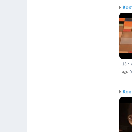
Кок
13 г.
0
Кок