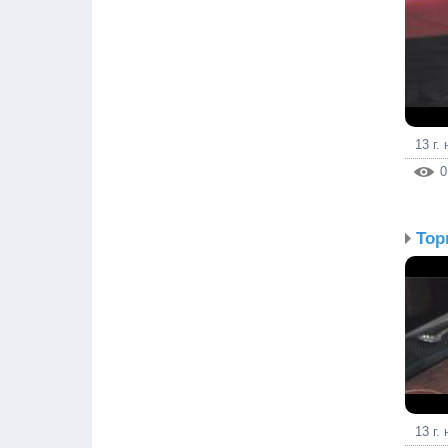
13 г.
0
Тор
13 г.