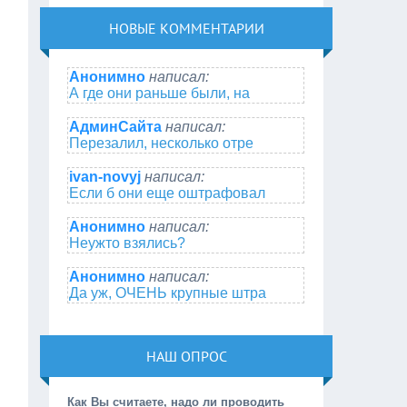
НОВЫЕ КОММЕНТАРИИ
Анонимно
написал:
А где они раньше были, на
АдминСайта
написал:
Перезалил, несколько отре
ivan-novyj
написал:
Если б они еще оштрафовал
Анонимно
написал:
Неужто взялись?
Анонимно
написал:
Да уж, ОЧЕНЬ крупные штра
НАШ ОПРОС
Как Вы считаете, надо ли проводить