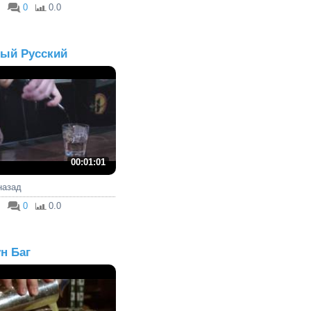
0
0.0
ый Русский
00:01:01
 назад
0
0.0
н Баг