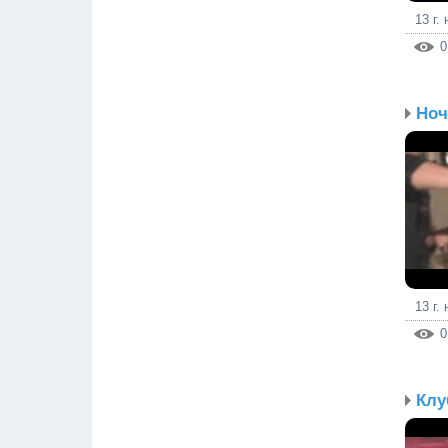
13 г.
0
Ноч
13 г.
0
Клу