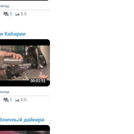
 назад
0
0.0
и Кабирии
00:01:51
 назад
0
0.0
бничный дайкири