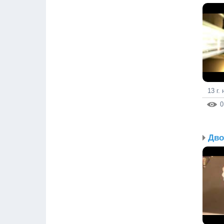
13 г.
0
Дво