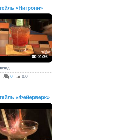
тейль «Нигрони»
00:01:36
 назад
0
0.0
тейль «Фейерверк»