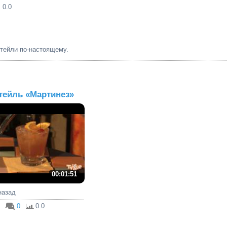
: 0.0
ктейли по-настоящему.
тейль «Мартинез»
00:01:51
 назад
0
0.0