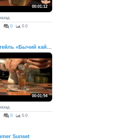
00:01:12
 назад
0
0.0
Коктейль «Бычий кайф»
00:01:54
 назад
0
0.0
mer Sunset