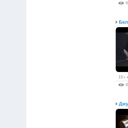
0
Бел
13 г.
0
Джу