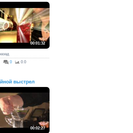
00:01:32
 назад
0
0.0
йной выстрел
00:02:27