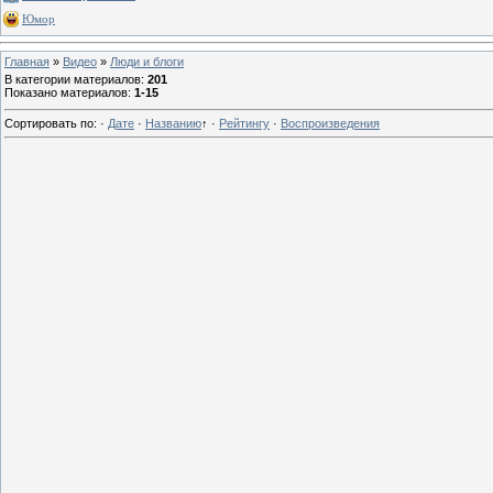
Юмор
Главная
»
Видео
»
Люди и блоги
В категории материалов
:
201
Показано материалов
:
1-15
Сортировать по
:
·
Дате
·
Названию
↑
·
Рейтингу
·
Воспроизведения
13 г
13 г
13 г