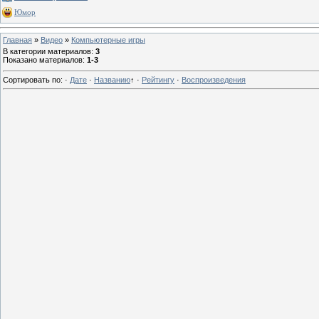
Юмор
Главная
»
Видео
»
Компьютерные игры
В категории материалов
:
3
Показано материалов
:
1-3
Сортировать по
:
·
Дате
·
Названию
↑
·
Рейтингу
·
Воспроизведения
0
13 г
0
13 г
0
13 г