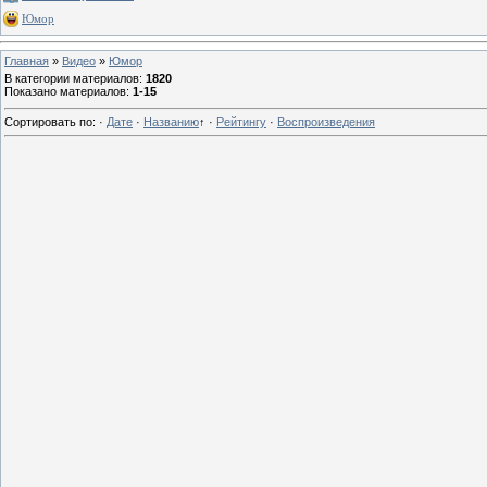
Юмор
Главная
»
Видео
»
Юмор
В категории материалов
:
1820
Показано материалов
:
1-15
Сортировать по
:
·
Дате
·
Названию
↑
·
Рейтингу
·
Воспроизведения
0
13 г
0
13 г
0
13 г