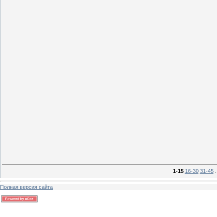
0
13 г
0
13 г
1-15
16-30
31-45
.
Полная версия сайта