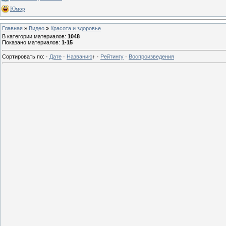
Юмор
Главная
»
Видео
»
Красота и здоровье
В категории материалов
:
1048
Показано материалов
:
1-15
Сортировать по
:
·
Дате
·
Названию
↑
·
Рейтингу
·
Воспроизведения
13 г
13 г
13 г