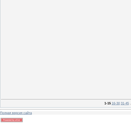
13 г
13 г
1-15
16-30
31-45
.
Полная версия сайта