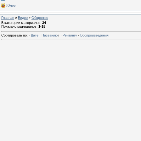
Юмор
Главная
»
Видео
»
Общество
В категории материалов
:
34
Показано материалов
:
1-15
Сортировать по
:
·
Дате
·
Названию
↑
·
Рейтингу
·
Воспроизведения
13 г
13 г
13 г