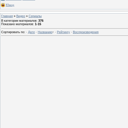
Юмор
Главная
»
Видео
»
Сериалы
В категории материалов
:
376
Показано материалов
:
1-15
Сортировать по
:
·
Дате
·
Названию
↑
·
Рейтингу
·
Воспроизведения
0
13 г
0
13 г
0
13 г