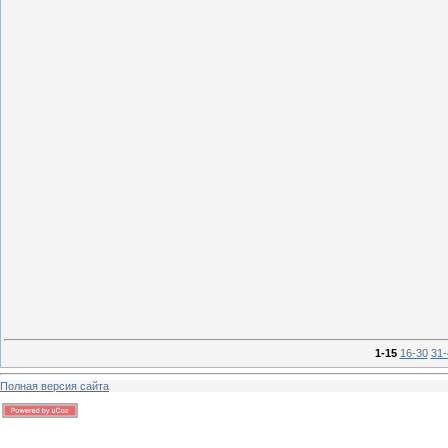
0
13 г
0
13 г
1-15
16-30
31-
Полная версия сайта