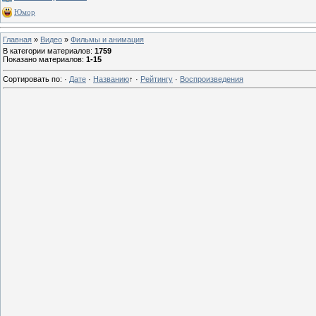
Юмор
Главная
»
Видео
»
Фильмы и анимация
В категории материалов
:
1759
Показано материалов
:
1-15
Сортировать по
:
·
Дате
·
Названию
↑
·
Рейтингу
·
Воспроизведения
0
13 г
0
13 г
0
13 г