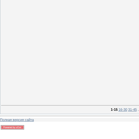
0
13 г
0
13 г
1-15
16-30
31-45
.
Полная версия сайта