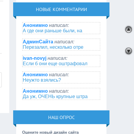
НОВЫЕ КОММЕНТАРИИ
Анонимно
написал:
А где они раньше были, на
АдминСайта
написал:
Перезалил, несколько отре
ivan-novyj
написал:
Если б они еще оштрафовал
Анонимно
написал:
Неужто взялись?
Анонимно
написал:
Да уж, ОЧЕНЬ крупные штра
НАШ ОПРОС
Оцените новый дизайн сайта