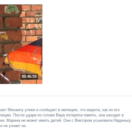
00:46:59
ает Михаилу улики и сообщает в милицию, что видела, как из его
лицию. После удара по голове Вера потеряла память, она находит в
ома. Марина не может иметь детей. Они с Виктором усыновили Наденьку.
и не узнает их.