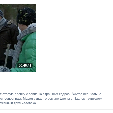
00:46:41
т старую пленку с записью страшных кадров. Виктор все больше
 от соперницы. Мария узнает о романе Елены с Павлом, учителем
аженный труп человека...