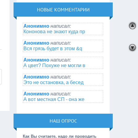
НОВЫЕ КОММЕНТАРИИ
Анонимно
написал:
Кононова не знают куда пр
Анонимно
написал:
Вся грязь будет в этом &q
Анонимно
написал:
А цвет? Похуже не могли в
Анонимно
написал:
Это не остановка, а бесед
Анонимно
написал:
А вот местная СП - она же
НАШ ОПРОС
Как Вы считаете, надо ли проводить