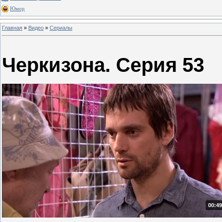
Юмор
Главная
»
Видео
»
Сериалы
Черкизона. Серия 53
00:49