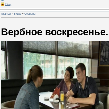
Юмор
Главная
»
Видео
»
Сериалы
Вербное воскресенье.