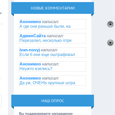
НОВЫЕ КОММЕНТАРИИ
и
Анонимно
написал:
А где они раньше были, на
АдминСайта
написал:
Перезалил, несколько отре
ivan-novyj
написал:
Если б они еще оштрафовал
Анонимно
написал:
Неужто взялись?
Анонимно
написал:
Да уж, ОЧЕНЬ крупные штра
НАШ ОПРОС
Вы поддерживаете награждение