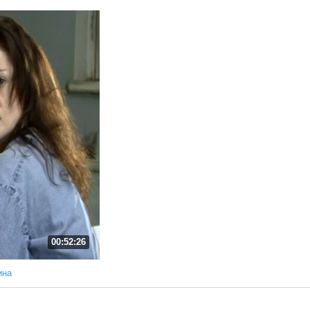
00:52:26
ина