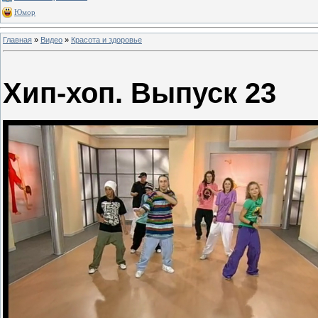
Юмор
Главная
»
Видео
»
Красота и здоровье
Хип-хоп. Выпуск 23