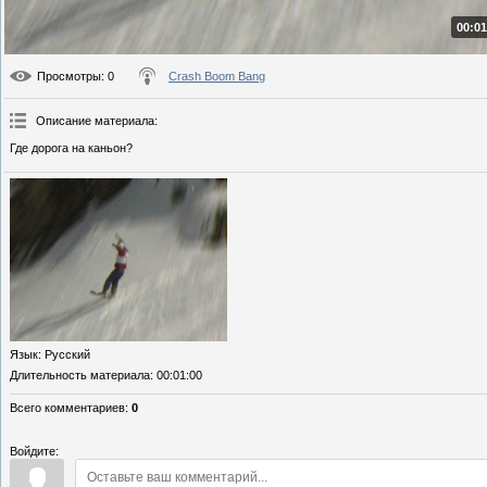
00:01
Просмотры
: 0
Crash Boom Bang
Описание материала
:
Где дорога на каньон?
Язык
: Русский
Длительность материала
: 00:01:00
Всего комментариев
:
0
Войдите: