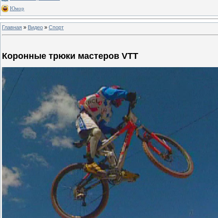
Юмор
Главная
»
Видео
»
Спорт
Коронные трюки мастеров VTT