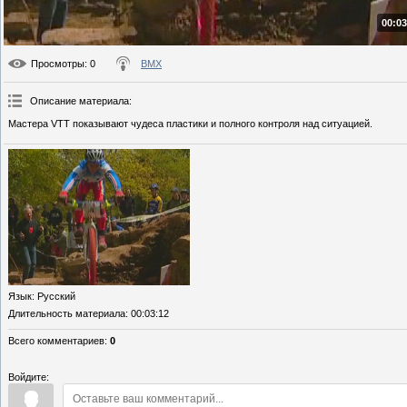
00:03
Просмотры
: 0
BMX
Описание материала
:
Мастера VTT показывают чудеса пластики и полного контроля над ситуацией.
Язык
: Русский
Длительность материала
: 00:03:12
Всего комментариев
:
0
Войдите: