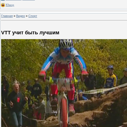
Юмор
Главная
»
Видео
»
Спорт
VTT учит быть лучшим