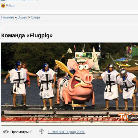
Юмор
Главная
»
Видео
»
Спорт
Команда «Flugpig»
00:02
Просмотры
: 0
1. Red Bull Flugtag 2009.