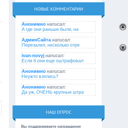
НОВЫЕ КОММЕНТАРИИ
Анонимно
написал:
А где они раньше были, на
АдминСайта
написал:
Перезалил, несколько отре
ivan-novyj
написал:
Если б они еще оштрафовал
Анонимно
написал:
Неужто взялись?
Анонимно
написал:
Да уж, ОЧЕНЬ крупные штра
НАШ ОПРОС
Вы поддерживаете награждение