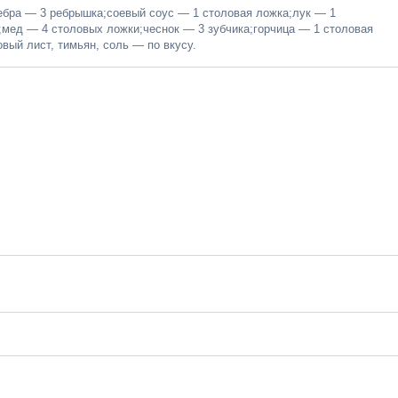
ребра — 3 ребрышка;соевый соус — 1 столовая ложка;лук — 1
а;мед — 4 столовых ложки;чеснок — 3 зубчика;горчица — 1 столовая
овый лист, тимьян, соль — по вкусу.