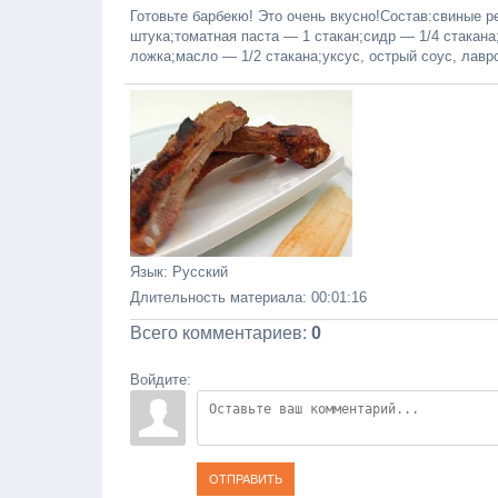
Готовьте барбекю! Это очень вкусно!Состав:свиные 
штука;томатная паста — 1 стакан;сидр — 1/4 стакан
ложка;масло — 1/2 стакана;уксус, острый соус, лавр
Язык
: Русский
Длительность материала
: 00:01:16
Всего комментариев
:
0
Войдите:
ОТПРАВИТЬ