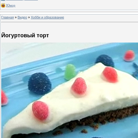
Юмор
Главная
»
Видео
»
Хобби и образование
Йогуртовый торт