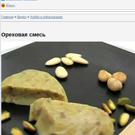
Юмор
Главная
»
Видео
»
Хобби и образование
Ореховая смесь