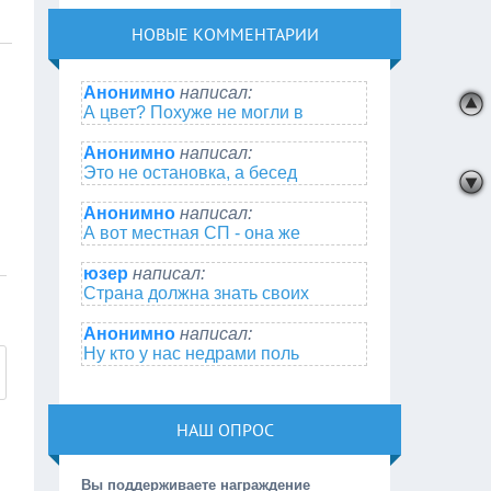
НОВЫЕ КОММЕНТАРИИ
Анонимно
написал:
А цвет? Похуже не могли в
Анонимно
написал:
Это не остановка, а бесед
Анонимно
написал:
А вот местная СП - она же
юзер
написал:
Страна должна знать своих
Анонимно
написал:
Ну кто у нас недрами поль
НАШ ОПРОС
Вы поддерживаете награждение