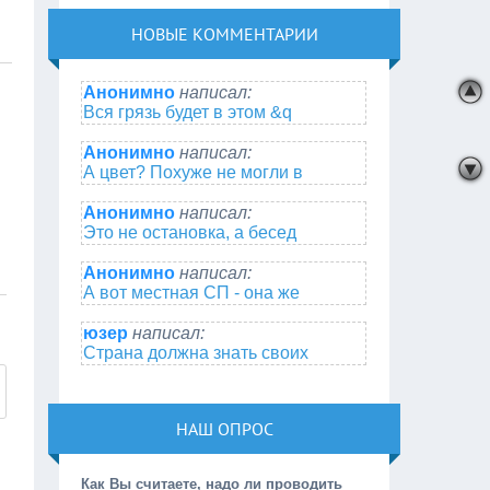
НОВЫЕ КОММЕНТАРИИ
Анонимно
написал:
Вся грязь будет в этом &q
Анонимно
написал:
А цвет? Похуже не могли в
Анонимно
написал:
Это не остановка, а бесед
Анонимно
написал:
А вот местная СП - она же
юзер
написал:
Страна должна знать своих
НАШ ОПРОС
Как Вы считаете, надо ли проводить