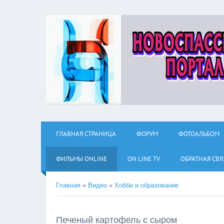
ГЛАВНАЯ СТРАНИЦА
ФОРУМ
ФОТОАЛЬБОМ
ФИЛЬМЫ ОNLINE
ON LINE TV
ОБРАТНАЯ СВЯ
Главная
»
Видео
»
Хобби и образование
Печеный картофель с сыром