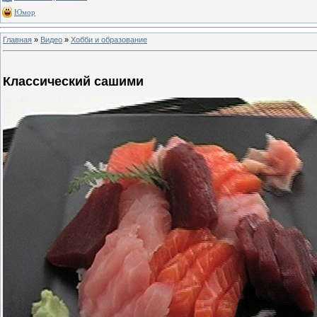
Юмор
Главная
»
Видео
»
Хобби и образование
Классический сашими