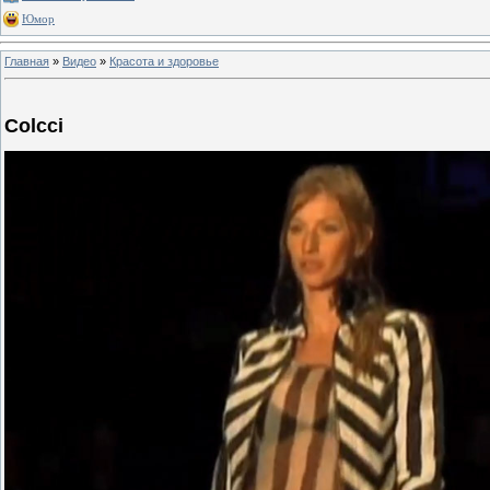
Юмор
Главная
»
Видео
»
Красота и здоровье
Colcci