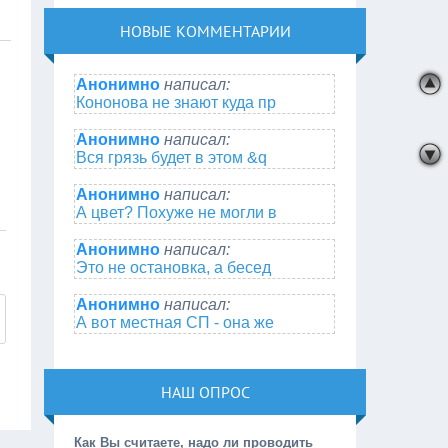
НОВЫЕ КОММЕНТАРИИ
Анонимно
написал:
Кононова не знают куда пр
Анонимно
написал:
Вся грязь будет в этом &q
Анонимно
написал:
А цвет? Похуже не могли в
Анонимно
написал:
Это не остановка, а бесед
Анонимно
написал:
А вот местная СП - она же
НАШ ОПРОС
Как Вы считаете, надо ли проводить