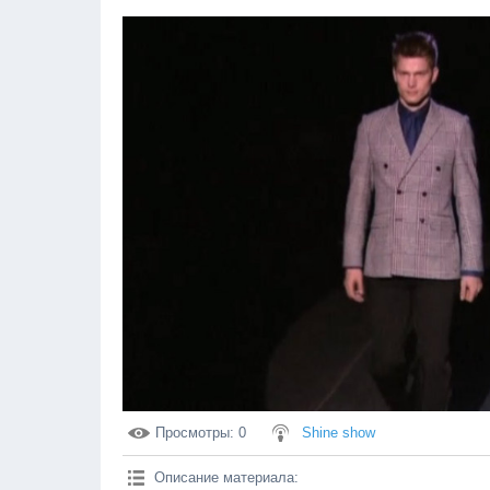
Просмотры
: 0
Shine show
Описание материала
: