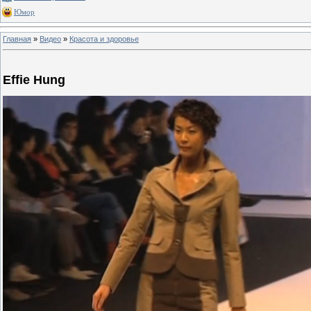
Юмор
Главная
»
Видео
»
Красота и здоровье
Effie Hung