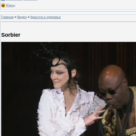
Юмор
Главная
»
Видео
»
Красота и здоровье
Sorbier