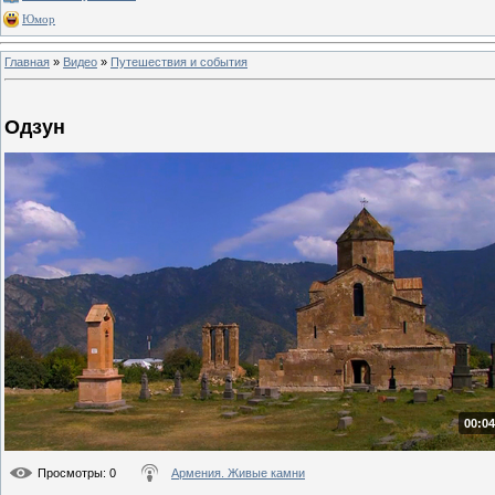
Юмор
Главная
»
Видео
»
Путешествия и события
Одзун
00:04
Просмотры
: 0
Армения. Живые камни