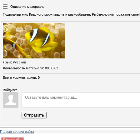
Описание материала
:
Подводный мир Красного моря красив и разнообразен. Рыбы-клоуны поражают своей
Язык
: Русский
Длительность материала
: 00:03:03
Всего комментариев
:
0
Войдите:
Отправить
Полная версия сайта