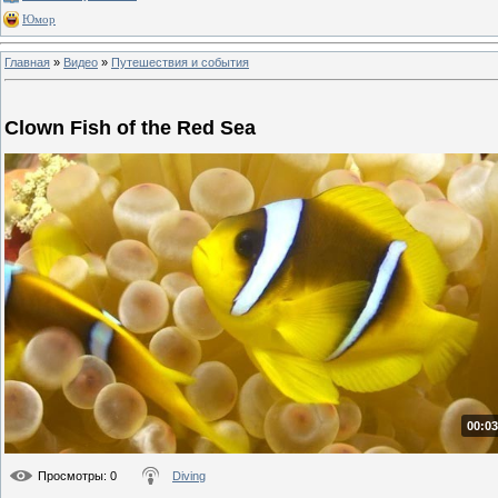
Юмор
Главная
»
Видео
»
Путешествия и события
Clown Fish of the Red Sea
00:03
Просмотры
: 0
Diving