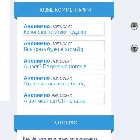
НОВЫЕ КОММЕНТАРИИ
Анонимно
написал:
Кононова не знают куда пр
Анонимно
написал:
Вся грязь будет в этом &q
Анонимно
написал:
А цвет? Похуже не могли в
Анонимно
написал:
Это не остановка, а бесед
Анонимно
написал:
А вот местная СП - она же
НАШ ОПРОС
Как Вы считаете, надо ли проводить