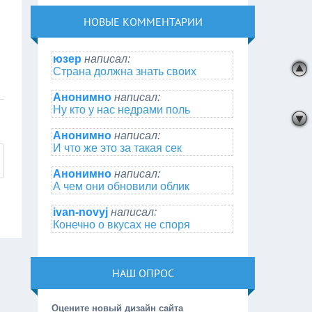
НОВЫЕ КОММЕНТАРИИ
юзер
написал:
Страна должна знать своих
Анонимно
написал:
Ну кто у нас недрами поль
Анонимно
написал:
И что же это за такая сек
Анонимно
написал:
А чем они обновили облик
ivan-novyj
написал:
Конечно о вкусах не споря
НАШ ОПРОС
Оцените новый дизайн сайта