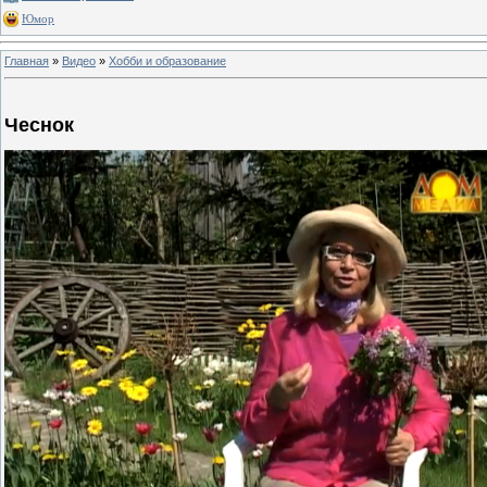
Юмор
Главная
»
Видео
»
Хобби и образование
Чеснок